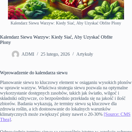
Kalendarz Siewu Warzyw: Kiedy Siać, Aby Uzyskać Obfite Plony
Kalendarz Siewu Warzyw: Kiedy Siać, Aby Uzyskać Obfite
Plony
ADMI
25 lutego, 2026
Artykuły
Wprowadzenie do kalendarza siewu
Planowanie siewu to kluczowy element w osiąganiu wysokich plonów
w uprawie warzyw. Właściwa strategia siewu pozwala na optymalne
wykorzystanie dostępnych zasobów, takich jak światło, wilgoć i
składniki odżywcze, co bezpośrednio przekłada się na jakość i ilość
zbiorów. Badania wykazują, że terminy siewu są kluczowe dla
zdrowia roślin, a ich dostosowanie do lokalnych warunków
klimatycznych może zwiększyć plony nawet o 20-30%
[Source: CMS
Thea]
.
Odpowiednie terminy siewu są szczególnie istotne w aspekcie ochrony