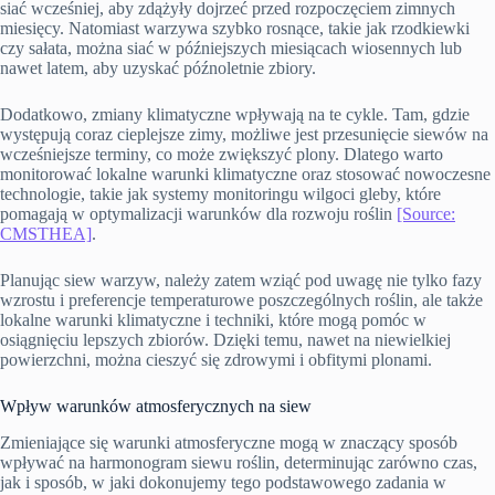
siać wcześniej, aby zdążyły dojrzeć przed rozpoczęciem zimnych
miesięcy. Natomiast warzywa szybko rosnące, takie jak rzodkiewki
czy sałata, można siać w późniejszych miesiącach wiosennych lub
nawet latem, aby uzyskać późnoletnie zbiory.
Dodatkowo, zmiany klimatyczne wpływają na te cykle. Tam, gdzie
występują coraz cieplejsze zimy, możliwe jest przesunięcie siewów na
wcześniejsze terminy, co może zwiększyć plony. Dlatego warto
monitorować lokalne warunki klimatyczne oraz stosować nowoczesne
technologie, takie jak systemy monitoringu wilgoci gleby, które
pomagają w optymalizacji warunków dla rozwoju roślin
[Source:
CMSTHEA]
.
Planując siew warzyw, należy zatem wziąć pod uwagę nie tylko fazy
wzrostu i preferencje temperaturowe poszczególnych roślin, ale także
lokalne warunki klimatyczne i techniki, które mogą pomóc w
osiągnięciu lepszych zbiorów. Dzięki temu, nawet na niewielkiej
powierzchni, można cieszyć się zdrowymi i obfitymi plonami.
Wpływ warunków atmosferycznych na siew
Zmieniające się warunki atmosferyczne mogą w znaczący sposób
wpływać na harmonogram siewu roślin, determinując zarówno czas,
jak i sposób, w jaki dokonujemy tego podstawowego zadania w