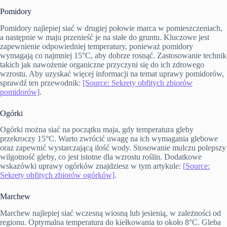
Pomidory
Pomidory najlepiej siać w drugiej połowie marca w pomieszczeniach,
a następnie w maju przenieść je na stałe do gruntu. Kluczowe jest
zapewnienie odpowiedniej temperatury, ponieważ pomidory
wymagają co najmniej 15°C, aby dobrze rosnąć. Zastosowanie technik
takich jak nawożenie organiczne przyczyni się do ich zdrowego
wzrostu. Aby uzyskać więcej informacji na temat uprawy pomidorów,
sprawdź ten przewodnik:
[Source: Sekrety obfitych zbiorów
pomidorów]
.
Ogórki
Ogórki można siać na początku maja, gdy temperatura gleby
przekroczy 15°C. Warto zwrócić uwagę na ich wymagania glebowe
oraz zapewnić wystarczającą ilość wody. Stosowanie mulczu polepszy
wilgotność gleby, co jest istotne dla wzrostu roślin. Dodatkowe
wskazówki uprawy ogórków znajdziesz w tym artykule:
[Source:
Sekrety obfitych zbiorów ogórków]
.
Marchew
Marchew najlepiej siać wczesną wiosną lub jesienią, w zależności od
regionu. Optymalna temperatura do kiełkowania to około 8°C. Gleba