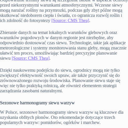
przed niekorzystnymi warunkami atmosferycznymi. Wczesne siewy
mogą narażać rośliny na przymrozki, podczas gdy zbyt późne mogą
skutkować niedoborem ciepła i światła, co ogranicza rozwój roślin i
ich zdolność do fotosyntezy
[Source: CMS Thea]
.
Zbieranie danych na temat lokalnych warunków glebowych oraz
warunków pogodowych w danym regionie jest niezbędne, aby
odpowiednio dostosować czas siewu. Technologie, takie jak aplikacje
meteorologiczne i systemy monitorowania stanu gleby, mogą znacznie
ułatwić ten proces, umożliwiając bardziej precyzyjne planowanie
siewu
[Source: CMS Thea]
.
Dzięki naukowemu podejściu do siewu, ogrodnicy mogą nie tylko
zwiększyć efektywność swoich upraw, ale także przyczynić się do
zrównoważonego rozwoju środowiska. Planowanie siewu staje się
więc nie tylko praktyką rolniczą, ale również elementem strategii
zarządzania zasobami naturalnymi.
Sezonowe harmonogramy siewu warzyw
W Polsce, sezonowe harmonogramy siewu warzyw są kluczowe dla
uzyskania obfitych plonów. Oto rekomendacje dotyczące trzech
popularnych warzyw: pomidorów, ogórków i marchew.