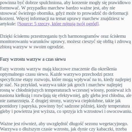
powinna być dobrze spulchniona, aby korzenie mogły się prawidłowo
formować. W przypadku marchew bardzo ważne jest, aby nie
stosować świeżego obornika, gdyż może to prowadzić do deformacji
korzeni. Więcej informacji na temat uprawy marchew znajdziesz w
artykule:
[Source: 5 rzeczy, które rujnują twój ogród]
.
Dzięki ścisłemu przestrzeganiu tych harmonogramów oraz ścisłemu
monitorowaniu warunków uprawy, możesz cieszyć się obfitą i zdrową
zbiorą warzyw w swoim ogrodzie.
Fazy wzrostu warzyw a czas siewu
Fazy wzrostu warzyw mają kluczowe znaczenie dla określenia
optymalnego czasu siewu. Każde warzywo przechodzi przez
specyficzne etapy rozwoju, które mogą wpływać na to, kiedy najlepiej
je siać. Na przykład, warzywa takie jak groch i marchew najlepiej
rosną w chłodniejszych temperaturach wczesnej wiosny, ponieważ ich
nasiona kiełkują i rozwijają się efektywniej, gdy gleba jest chłodna, ale
nie zamarznięta. Z drugiej strony, warzywa ciepłolubne, takie jak
pomidory i papryka, powinny być sadzone później, kiedy temperatura
gleby i powietrza jest wyższa, co sprzyja ich wzrostowi i owocowaniu.
Ważne jest również, aby uwzględnić długość sezonu wegetacyjnego.
Warzywa o dłuższym czasie wzrostu, jak dynie czy kabaczki, trzeba