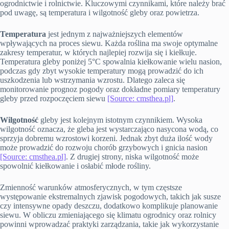
ogrodnictwie i rolnictwie. Kluczowymi czynnikami, które należy brać
pod uwagę, są temperatura i wilgotność gleby oraz powietrza.
Temperatura
jest jednym z najważniejszych elementów
wpływających na proces siewu. Każda roślina ma swoje optymalne
zakresy temperatur, w których najlepiej rozwija się i kiełkuje.
Temperatura gleby poniżej 5°C spowalnia kiełkowanie wielu nasion,
podczas gdy zbyt wysokie temperatury mogą prowadzić do ich
uszkodzenia lub wstrzymania wzrostu. Dlatego zaleca się
monitorowanie prognoz pogody oraz dokładne pomiary temperatury
gleby przed rozpoczęciem siewu
[Source: cmsthea.pl]
.
Wilgotność
gleby jest kolejnym istotnym czynnikiem. Wysoka
wilgotność oznacza, że gleba jest wystarczająco nasycona wodą, co
sprzyja dobremu wzrostowi korzeni. Jednak zbyt duża ilość wody
może prowadzić do rozwoju chorób grzybowych i gnicia nasion
[Source: cmsthea.pl]
. Z drugiej strony, niska wilgotność może
spowolnić kiełkowanie i osłabić młode rośliny.
Zmienność warunków atmosferycznych, w tym częstsze
występowanie ekstremalnych zjawisk pogodowych, takich jak susze
czy intensywne opady deszczu, dodatkowo komplikuje planowanie
siewu. W obliczu zmieniającego się klimatu ogrodnicy oraz rolnicy
powinni wprowadzać praktyki zarządzania, takie jak wykorzystanie