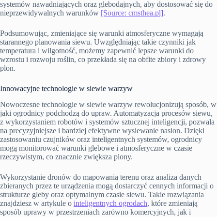
systemów nawadniających oraz glebodajnych, aby dostosować się do
nieprzewidywalnych warunków
[Source: cmsthea.pl]
.
Podsumowując, zmieniające się warunki atmosferyczne wymagają
starannego planowania siewu. Uwzględniając takie czynniki jak
temperatura i wilgotność, możemy zapewnić lepsze warunki do
wzrostu i rozwoju roślin, co przekłada się na obfite zbiory i zdrowy
plon.
Innowacyjne technologie w siewie warzyw
Nowoczesne technologie w siewie warzyw rewolucjonizują sposób, w
jaki ogrodnicy podchodzą do upraw. Automatyzacja procesów siewu,
z wykorzystaniem robotów i systemów sztucznej inteligencji, pozwala
na precyzyjniejsze i bardziej efektywne wysiewanie nasion. Dzięki
zastosowaniu czujników oraz inteligentnych systemów, ogrodnicy
mogą monitorować warunki glebowe i atmosferyczne w czasie
rzeczywistym, co znacznie zwiększa plony.
Wykorzystanie dronów do mapowania terenu oraz analiza danych
zbieranych przez te urządzenia mogą dostarczyć cennych informacji o
strukturze gleby oraz optymalnym czasie siewu. Takie rozwiązania
znajdziesz w artykule o
inteligentnych ogrodach
, które zmieniają
sposób uprawy w przestrzeniach zarówno komercyjnych, jak i