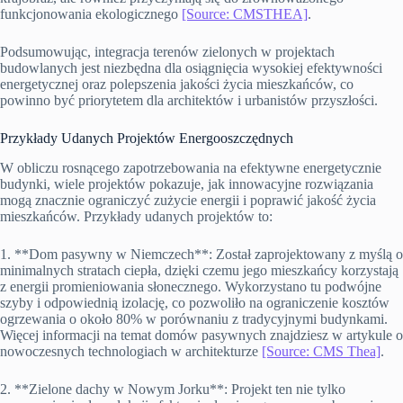
funkcjonowania ekologicznego
[Source: CMSTHEA]
.
Podsumowując, integracja terenów zielonych w projektach
budowlanych jest niezbędna dla osiągnięcia wysokiej efektywności
energetycznej oraz polepszenia jakości życia mieszkańców, co
powinno być priorytetem dla architektów i urbanistów przyszłości.
Przykłady Udanych Projektów Energooszczędnych
W obliczu rosnącego zapotrzebowania na efektywne energetycznie
budynki, wiele projektów pokazuje, jak innowacyjne rozwiązania
mogą znacznie ograniczyć zużycie energii i poprawić jakość życia
mieszkańców. Przykłady udanych projektów to:
1. **Dom pasywny w Niemczech**: Został zaprojektowany z myślą o
minimalnych stratach ciepła, dzięki czemu jego mieszkańcy korzystają
z energii promieniowania słonecznego. Wykorzystano tu podwójne
szyby i odpowiednią izolację, co pozwoliło na ograniczenie kosztów
ogrzewania o około 80% w porównaniu z tradycyjnymi budynkami.
Więcej informacji na temat domów pasywnych znajdziesz w artykule o
nowoczesnych technologiach w architekturze
[Source: CMS Thea]
.
2. **Zielone dachy w Nowym Jorku**: Projekt ten nie tylko