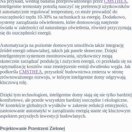
Na przykład, według badania przeprowadzonego przez
CMSTHEA
,
inteligentne termostaty potrafią nauczyć się preferencji użytkowników
i automatycznie regulować temperaturę, co może prowadzić do
oszczędności rzędu 10-30% na rachunkach za energię. Dodatkowo,
systemy zarządzania oświetleniem, które dostosowują natężenie
światła w zależności od naturalnego oświetlenia, również przyczyniają
się do oszczędności energii.
Automatyzacja na poziomie domowym umożliwia także integrację
źródeł energii odnawialnej, takich jak panele słoneczne. Dzięki
inteligentnym systemom monitorowania, użytkownicy mogą
skutecznie zarządzać produkcją i zużyciem energii, co przekłada się na
optymalizację kosztów oraz zmniejszenie emisji dwutlenku węgla. Jak
podkreśla
CMSTHEA
, przyszłość budownictwa zmierza w stronę
zrównoważonego rozwoju, w którym inteligentne domy odgrywają
kluczową rolę.
Dzięki tym technologiom, inteligentne domy stają się nie tylko bardziej
komfortowe, ale przede wszystkim bardziej oszczędne i ekologiczne.
W kontekście globalnych wysiłków w zakresie redukcji emisyjności,
zastosowanie automatyki w zarządzaniu energią stanie się kluczowym
aspektem przyszłych inwestycji budowlanych.
Projektowanie Przestrzeni Zielonej