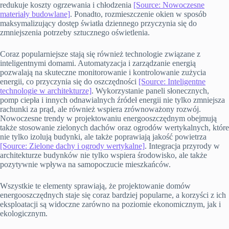
redukuje koszty ogrzewania i chłodzenia
[Source: Nowoczesne
materiały budowlane]
. Ponadto, rozmieszczenie okien w sposób
maksymalizujący dostęp światła dziennego przyczynia się do
zmniejszenia potrzeby sztucznego oświetlenia.
Coraz popularniejsze stają się również technologie związane z
inteligentnymi domami. Automatyzacja i zarządzanie energią
pozwalają na skuteczne monitorowanie i kontrolowanie zużycia
energii, co przyczynia się do oszczędności
[Source: Inteligentne
technologie w architekturze]
. Wykorzystanie paneli słonecznych,
pomp ciepła i innych odnawialnych źródeł energii nie tylko zmniejsza
rachunki za prąd, ale również wspiera zrównoważony rozwój.
Nowoczesne trendy w projektowaniu energooszczędnym obejmują
także stosowanie zielonych dachów oraz ogrodów wertykalnych, które
nie tylko izolują budynki, ale także poprawiają jakość powietrza
[Source: Zielone dachy i ogrody wertykalne]
. Integracja przyrody w
architekturze budynków nie tylko wspiera środowisko, ale także
pozytywnie wpływa na samopoczucie mieszkańców.
Wszystkie te elementy sprawiają, że projektowanie domów
energooszczędnych staje się coraz bardziej popularne, a korzyści z ich
eksploatacji są widoczne zarówno na poziomie ekonomicznym, jak i
ekologicznym.