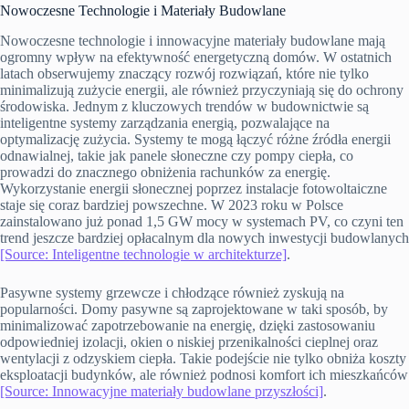
Nowoczesne Technologie i Materiały Budowlane
Nowoczesne technologie i innowacyjne materiały budowlane mają
ogromny wpływ na efektywność energetyczną domów. W ostatnich
latach obserwujemy znaczący rozwój rozwiązań, które nie tylko
minimalizują zużycie energii, ale również przyczyniają się do ochrony
środowiska. Jednym z kluczowych trendów w budownictwie są
inteligentne systemy zarządzania energią, pozwalające na
optymalizację zużycia. Systemy te mogą łączyć różne źródła energii
odnawialnej, takie jak panele słoneczne czy pompy ciepła, co
prowadzi do znacznego obniżenia rachunków za energię.
Wykorzystanie energii słonecznej poprzez instalacje fotowoltaiczne
staje się coraz bardziej powszechne. W 2023 roku w Polsce
zainstalowano już ponad 1,5 GW mocy w systemach PV, co czyni ten
trend jeszcze bardziej opłacalnym dla nowych inwestycji budowlanych
[Source: Inteligentne technologie w architekturze]
.
Pasywne systemy grzewcze i chłodzące również zyskują na
popularności. Domy pasywne są zaprojektowane w taki sposób, by
minimalizować zapotrzebowanie na energię, dzięki zastosowaniu
odpowiedniej izolacji, okien o niskiej przenikalności cieplnej oraz
wentylacji z odzyskiem ciepła. Takie podejście nie tylko obniża koszty
eksploatacji budynków, ale również podnosi komfort ich mieszkańców
[Source: Innowacyjne materiały budowlane przyszłości]
.