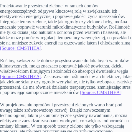
Projektowanie przestrzeni zielonej w ramach domów
energooszczędnych odgrywa kluczową rolę w zwiększaniu ich
efektywności energetycznej i poprawie jakości życia mieszkańców.
Integrując tereny zielone, takie jak ogrody czy zielone dachy, można
znacznie poprawić warunki mikroklimatyczne budynków. Roślinność
nie tylko działa jako naturalna ochrona przed wiatrem i hałasem, ale
także może pomóc w regulacji temperatury wewnętrznej, co przekłada
się na mniejsze zużycie energii na ogrzewanie latem i chłodzenie zimą
[Source: CMSTHEA]
.
Rośliny, zwłaszcza te dobrze przystosowane do lokalnych warunków
klimatycznych, mogą znacząco poprawić jakość powietrza, dzięki
właściwościom filtrującym i zdolności do absorpcji dwutlenku węgla
[Source: CMSTHEA]
. Zastosowanie roślinności w architekturze, takie
jak zielone ściany czy ogrody wertykalne, nie tylko wzbogaca estetykę
przestrzeni, ale ma również działanie terapeutyczne, zmniejszając stres
i poprawiając samopoczucie mieszkańców
[Source: CMSTHEA]
.
W projektowaniu ogrodów i przestrzeni zielonych warto brać pod
uwagę także zrównoważony rozwój. Dzięki nowoczesnym
technologiom, takim jak automatyczne systemy nawadniania, można
efektywnie zarządzać zasobami wodnymi, co zwiększa odporność na
zmiany klimatu. W ten sposób tereny zielone nie tylko wzbogacają
krajobraz, ale również przyczyniają się do zrównoważonego