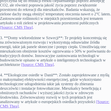
przyczynia się do redukcji efektu cieplarnianego poprzez absorpcję
CO2, ale również poprawia jakość życia poprzez zwiększenie
przestrzeni do rekreacji dla mieszkańców. Badania wskazują, że
zielone dachy mogą obniżyć temperaturę otoczenia nawet o 2°C latem.
Zastosowanie roślinności w miejskich przestrzeniach jest tematem
artykułu o roli zieleni w projektowaniu przestrzeni publicznych
[Source: CMS Thea]
.
3. **Domy wielorodzinne w Szwecji**: Te projekty koncentrują się
na zrównoważonym rozwoju i wykorzystują odnawialne źródła
energii, takie jak panele słoneczne i pompy ciepła. Umożliwiają one
mieszkańcom obniżenie kosztów ogrzewania o 50% w porównaniu do
tradycyjnych domów. Innowacyjne zastosowania technologii w
budownictwie opisano w artykule o inteligentnych technologiach w
architekturze
[Source: CMS Thea]
.
4. **Ekologiczne osiedle w Danii**: Zostało zaprojektowane z myślą
o maksymalnej efektywności energetycznej, gdzie wykorzystano
technologiczne udogodnienia takie jak systemy do zbierania
deszczówki i instalacje fotowoltaiczne. Mieszkańcy beneficjują z
obniżonych rachunków i wyższej jakości życia w zdrowym
środowisku. Zrównoważony rozwój w tych projektach jest
analizowany w artykule o europejskich osiedlach przyszłości
[Source:
CMS Thea]
.