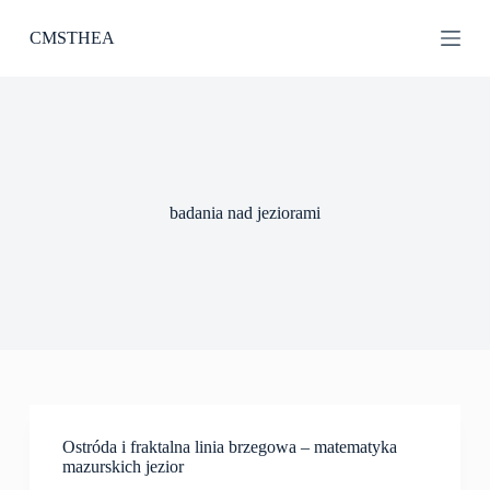
P
CMSTHEA
r
z
e
j
d
ź
d
o
t
badania nad jeziorami
r
e
ś
c
i
Ostróda i fraktalna linia brzegowa – matematyka
mazurskich jezior