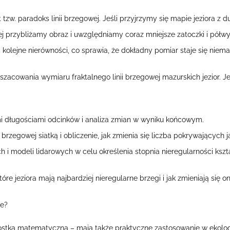
w. paradoks linii brzegowej. Jeśli przyjrzymy się mapie jeziora z
ej przybliżamy obraz i uwzględniamy coraz mniejsze zatoczki i półwy
lejne nierówności, co sprawia, że dokładny pomiar staje się niema
zacowania wymiaru fraktalnego linii brzegowej mazurskich jezior. 
i długościami odcinków i analiza zmian w wyniku końcowym.
i brzegowej siatką i obliczenie, jak zmienia się liczba pokrywających
h i modeli lidarowych w celu określenia stopnia nieregularności kszta
re jeziora mają najbardziej nieregularne brzegi i jak zmieniają się o
we?
wostką matematyczną – mają także praktyczne zastosowanie w ekologi