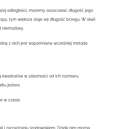
 dużej odległości, możemy oszacować długość jego
spy, tym większa staje się długość brzegu. W skali
l niemożliwy.
Jedną z nich jest wspomniana wcześniej metoda
 ją kwadratów w zależności od ich rozmiaru.
łtu jeziora.
ne w czasie.
i i zarządzaniu środowiskiem. Dzięki nim można