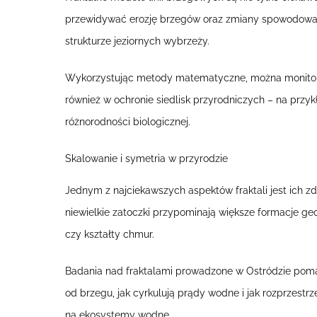
przewidywać erozję brzegów oraz zmiany spowodowane
strukturze jeziornych wybrzeży.
Wykorzystując metody matematyczne, można monitorowa
również w ochronie siedlisk przyrodniczych – na przykła
różnorodności biologicznej.
Skalowanie i symetria w przyrodzie
Jednym z najciekawszych aspektów fraktali jest ich
niewielkie zatoczki przypominają większe formacje geo
czy kształty chmur.
Badania nad fraktalami prowadzone w Ostródzie pomaga
od brzegu, jak cyrkulują prądy wodne i jak rozprzes
na ekosystemy wodne.