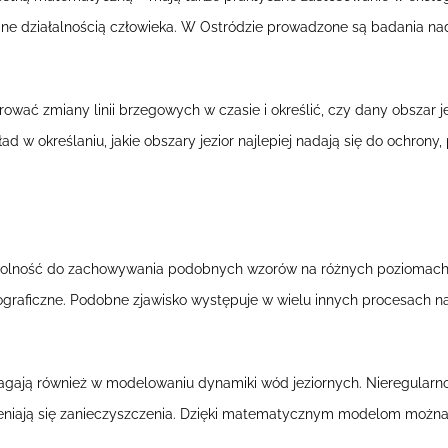
 działalnością człowieka. W Ostródzie prowadzone są badania nad
ć zmiany linii brzegowych w czasie i określić, czy dany obszar je
d w określaniu, jakie obszary jezior najlepiej nadają się do ochrony,
 zdolność do zachowywania podobnych wzorów na różnych poziomach 
graficzne. Podobne zjawisko występuje w wielu innych procesach natu
ją również w modelowaniu dynamiki wód jeziornych. Nieregularność l
trzeniają się zanieczyszczenia. Dzięki matematycznym modelom możn