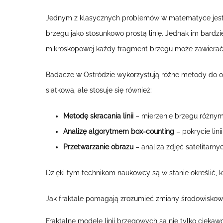
Jednym z klasycznych problemów w matematyce jest tz
brzegu jako stosunkowo prostą linię. Jednak im bardzi
mikroskopowej każdy fragment brzegu może zawierać ko
Badacze w Ostródzie wykorzystują różne metody do os
siatkowa, ale stosuje się również:
Metodę skracania linii
– mierzenie brzegu różnym
Analizę algorytmem box-counting
– pokrycie lini
Przetwarzanie obrazu
– analiza zdjęć satelitarnyc
Dzięki tym technikom naukowcy są w stanie określić, któ
Jak fraktale pomagają zrozumieć zmiany środowisko
Fraktalne modele linii brzegowych są nie tylko cieka