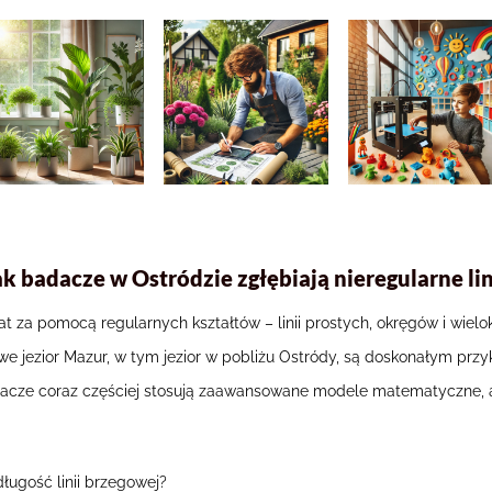
ak badacze w Ostródzie zgłębiają nieregularne l
iat za pomocą regularnych kształtów – linii prostych, okręgów i wiel
we jezior Mazur, w tym jezior w pobliżu Ostródy, są doskonałym przy
dacze coraz częściej stosują zaawansowane modele matematyczne, 
ługość linii brzegowej?