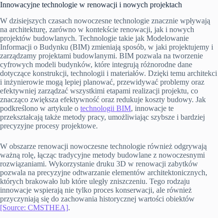
Innowacyjne technologie w renowacji i nowych projektach
W dzisiejszych czasach nowoczesne technologie znacznie wpływają
na architekturę, zarówno w kontekście renowacji, jak i nowych
projektów budowlanych. Technologie takie jak Modelowanie
Informacji o Budynku (BIM) zmieniają sposób, w jaki projektujemy i
zarządzamy projektami budowlanymi. BIM pozwala na tworzenie
cyfrowych modeli budynków, które integrują różnorodne dane
dotyczące konstrukcji, technologii i materiałów. Dzięki temu architekci
i inżynierowie mogą lepiej planować, przewidywać problemy oraz
efektywniej zarządzać wszystkimi etapami realizacji projektu, co
znacząco zwiększa efektywność oraz redukuje koszty budowy. Jak
podkreślono w artykule o
technologii BIM
, innowacje te
przekształcają także metody pracy, umożliwiając szybsze i bardziej
precyzyjne procesy projektowe.
W obszarze renowacji nowoczesne technologie również odgrywają
ważną rolę, łącząc tradycyjne metody budowlane z nowoczesnymi
rozwiązaniami. Wykorzystanie druku 3D w renowacji zabytków
pozwala na precyzyjne odtwarzanie elementów architektonicznych,
których brakowało lub które uległy zniszczeniu. Tego rodzaju
innowacje wspierają nie tylko proces konserwacji, ale również
przyczyniają się do zachowania historycznej wartości obiektów
[Source: CMSTHEA]
.