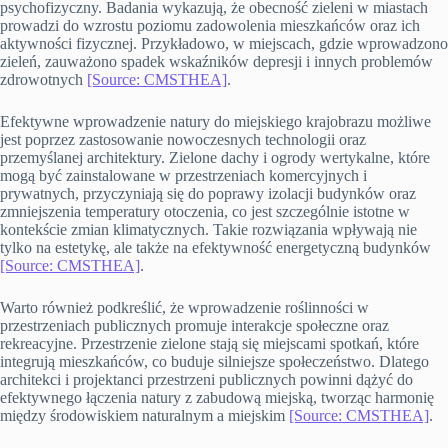
psychofizyczny. Badania wykazują, że obecność zieleni w miastach
prowadzi do wzrostu poziomu zadowolenia mieszkańców oraz ich
aktywności fizycznej. Przykładowo, w miejscach, gdzie wprowadzono
zieleń, zauważono spadek wskaźników depresji i innych problemów
zdrowotnych
[Source: CMSTHEA]
.
Efektywne wprowadzenie natury do miejskiego krajobrazu możliwe
jest poprzez zastosowanie nowoczesnych technologii oraz
przemyślanej architektury. Zielone dachy i ogrody wertykalne, które
mogą być zainstalowane w przestrzeniach komercyjnych i
prywatnych, przyczyniają się do poprawy izolacji budynków oraz
zmniejszenia temperatury otoczenia, co jest szczególnie istotne w
kontekście zmian klimatycznych. Takie rozwiązania wpływają nie
tylko na estetykę, ale także na efektywność energetyczną budynków
[Source: CMSTHEA]
.
Warto również podkreślić, że wprowadzenie roślinności w
przestrzeniach publicznych promuje interakcje społeczne oraz
rekreacyjne. Przestrzenie zielone stają się miejscami spotkań, które
integrują mieszkańców, co buduje silniejsze społeczeństwo. Dlatego
architekci i projektanci przestrzeni publicznych powinni dążyć do
efektywnego łączenia natury z zabudową miejską, tworząc harmonię
między środowiskiem naturalnym a miejskim
[Source: CMSTHEA]
.