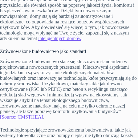
przyszłości, ale również sposób na poprawę jakości życia, komfortu i
bezpieczeństwa mieszkańców. Dzięki tym nowoczesnym
rozwiązaniom, domy stają się bardziej zautomatyzowane i
ekologiczne, co odpowiada na rosnące potrzeby współczesnych
użytkowników. Aby dowiedzieć się więcej o tym, jak nowoczesne
technologie mogą wpłynąć na Twoje życie, zapoznaj się z naszym
artykułem na temat
inteligentnych domów
.
Zrównoważone budownictwo jako standard
Zrównoważone budownictwo staje się kluczowym standardem w
projektowaniu nowoczesnych przestrzeni. Kluczowymi aspektami
tego działania są wykorzystanie ekologicznych materiałów
budowlanych oraz innowacyjne technologie, które przyczyniają się do
ochrony środowiska. Przykładowo, materiały takie jak drewno
certyfikowane (FSC lub PEFC) oraz beton z recyklingu znacząco
redukują ślad węglowy i minimalizują wpływ na ekosystemy. Jak
wskazuje artykuł na temat ekologicznego budownictwa,
„zrównoważone materiały mają na celu nie tylko ochronę naszej
planety, ale także poprawę komfortu użytkowania budynków”
[Source: CMSTHEA]
.
Technologie sprzyjające zrównoważonemu budownictwu, takie jak
systemy fotowoltaiczne oraz pompy ciepła, nie tylko obniżają koszty