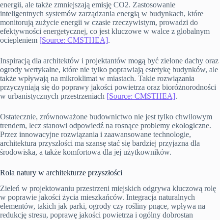
energii, ale także zmniejszają emisję CO2. Zastosowanie
inteligentnych systemów zarządzania energią w budynkach, które
monitorują zużycie energii w czasie rzeczywistym, prowadzi do
efektywności energetycznej, co jest kluczowe w walce z globalnym
ociepleniem
[Source: CMSTHEA]
.
Inspiracją dla architektów i projektantów mogą być zielone dachy oraz
ogrody wertykalne, które nie tylko poprawiają estetykę budynków, ale
także wpływają na mikroklimat w miastach. Takie rozwiązania
przyczyniają się do poprawy jakości powietrza oraz bioróżnorodności
w urbanistycznych przestrzeniach
[Source: CMSTHEA]
.
Ostatecznie, zrównoważone budownictwo nie jest tylko chwilowym
trendem, lecz stanowi odpowiedź na rosnące problemy ekologiczne.
Przez innowacyjne rozwiązania i zaawansowane technologie,
architektura przyszłości ma szansę stać się bardziej przyjazna dla
środowiska, a także komfortowa dla jej użytkowników.
Rola natury w architekturze przyszłości
Zieleń w projektowaniu przestrzeni miejskich odgrywa kluczową rolę
w poprawie jakości życia mieszkańców. Integracja naturalnych
elementów, takich jak parki, ogrody czy rośliny pnące, wpływa na
redukcję stresu, poprawę jakości powietrza i ogólny dobrostan