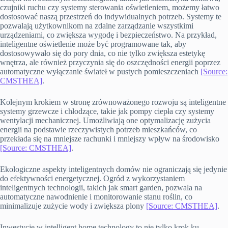
czujniki ruchu czy systemy sterowania oświetleniem, możemy łatwo
dostosować naszą przestrzeń do indywidualnych potrzeb. Systemy te
pozwalają użytkownikom na zdalne zarządzanie wszystkimi
urządzeniami, co zwiększa wygodę i bezpieczeństwo. Na przykład,
inteligentne oświetlenie może być programowane tak, aby
dostosowywało się do pory dnia, co nie tylko zwiększa estetykę
wnętrza, ale również przyczynia się do oszczędności energii poprzez
automatyczne wyłączanie świateł w pustych pomieszczeniach
[Source:
CMSTHEA]
.
Kolejnym krokiem w stronę zrównoważonego rozwoju są inteligentne
systemy grzewcze i chłodzące, takie jak pompy ciepła czy systemy
wentylacji mechanicznej. Umożliwiają one optymalizację zużycia
energii na podstawie rzeczywistych potrzeb mieszkańców, co
przekłada się na mniejsze rachunki i mniejszy wpływ na środowisko
[Source: CMSTHEA]
.
Ekologiczne aspekty inteligentnych domów nie ograniczają się jedynie
do efektywności energetycznej. Ogród z wykorzystaniem
inteligentnych technologii, takich jak smart garden, pozwala na
automatyczne nawodnienie i monitorowanie stanu roślin, co
minimalizuje zużycie wody i zwiększa plony
[Source: CMSTHEA]
.
Inwestycje w intelligent home technology to nie tylko krok ku