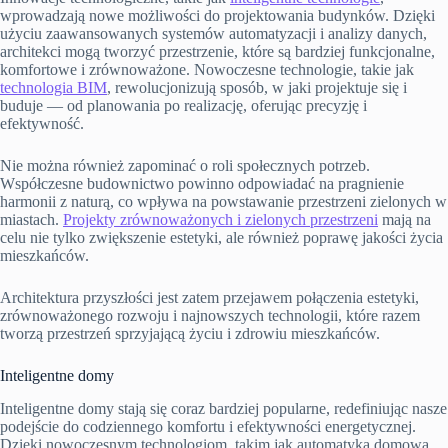
wprowadzają nowe możliwości do projektowania budynków. Dzięki
użyciu zaawansowanych systemów automatyzacji i analizy danych,
architekci mogą tworzyć przestrzenie, które są bardziej funkcjonalne,
komfortowe i zrównoważone. Nowoczesne technologie, takie jak
technologia BIM
, rewolucjonizują sposób, w jaki projektuje się i
buduje — od planowania po realizację, oferując precyzję i
efektywność.
Nie można również zapominać o roli społecznych potrzeb.
Współczesne budownictwo powinno odpowiadać na pragnienie
harmonii z naturą, co wpływa na powstawanie przestrzeni zielonych w
miastach.
Projekty zrównoważonych i zielonych przestrzeni
mają na
celu nie tylko zwiększenie estetyki, ale również poprawę jakości życia
mieszkańców.
Architektura przyszłości jest zatem przejawem połączenia estetyki,
zrównoważonego rozwoju i najnowszych technologii, które razem
tworzą przestrzeń sprzyjającą życiu i zdrowiu mieszkańców.
Inteligentne domy
Inteligentne domy stają się coraz bardziej popularne, redefiniując nasze
podejście do codziennego komfortu i efektywności energetycznej.
Dzięki nowoczesnym technologiom, takim jak automatyka domowa,