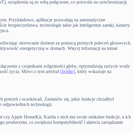
T), urządzenia są ze sobą połączone, co pozwala na synchronizację
tym. Przykładowo, aplikacje pozwalają na automatyczne
e bezpieczeństwa, technologie takie jak inteligentne zamki, kamery
jsca.
umożliwiając sterowanie domem za pomocą prostych poleceń głosowych.
efektywność energetyczną w domach. Więcej informacji na temat
łączeniu z czujnikami wilgotności gleby, optymalizują zużycie wody
akość życia. Mówi o tym artykuł
[źródło]
, który wskazuje na
 potrzeb i oczekiwań. Zastanów się, jakie funkcje chciałbyś
e odpowiednich technologii.
t czy Apple HomeKit. Każda z nich ma swoje unikalne funkcje, a ich
go producenta, co zwiększa kompatybilność i ułatwia zarządzanie