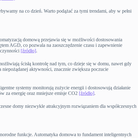
rzebywamy na co dzień. Warto podążać za tymi trendami, aby w pełni
utomatyzacją domową przejawia się w możliwości dostosowania
zętem AGD, co pozwala na zaoszczędzenie czasu i zapewnienie
e czynności
[źródło]
.
ożliwiają ścisłą kontrolę nad tym, co dzieje się w domu, nawet gdy
 niepożądanej aktywności, znacznie zwiększa poczucie
igentne systemy monitorują zużycie energii i dostosowują działanie
ów za energię oraz mniejsze emisje CO2
[źródło]
.
oczesne domy niezwykle atrakcyjnym rozwiązaniem dla współczesnych
óżnorodne funkcje. Automatyka domowa to fundament inteligentnych