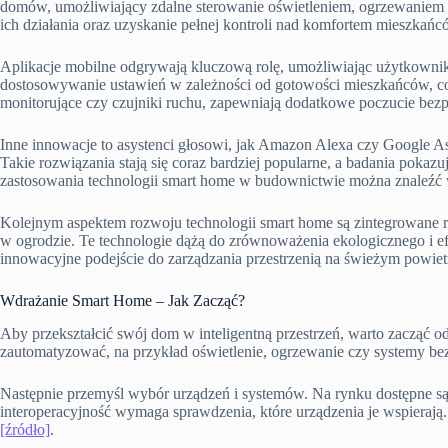
domów, umożliwiający zdalne sterowanie oświetleniem, ogrzewaniem cz
ich działania oraz uzyskanie pełnej kontroli nad komfortem mieszkańc
Aplikacje mobilne odgrywają kluczową rolę, umożliwiając użytkowni
dostosowywanie ustawień w zależności od gotowości mieszkańców, co 
monitorujące czy czujniki ruchu, zapewniają dodatkowe poczucie bezp
Inne innowacje to asystenci głosowi, jak Amazon Alexa czy Google A
Takie rozwiązania stają się coraz bardziej popularne, a badania poka
zastosowania technologii smart home w budownictwie można znaleźć
Kolejnym aspektem rozwoju technologii smart home są zintegrowane ro
w ogrodzie. Te technologie dążą do zrównoważenia ekologicznego i efe
innowacyjne podejście do zarządzania przestrzenią na świeżym powiet
Wdrażanie Smart Home – Jak Zacząć?
Aby przekształcić swój dom w inteligentną przestrzeń, warto zacząć o
zautomatyzować, na przykład oświetlenie, ogrzewanie czy systemy b
Następnie przemyśl wybór urządzeń i systemów. Na rynku dostępne są 
interoperacyjność wymaga sprawdzenia, które urządzenia je wspierają
[źródło]
.