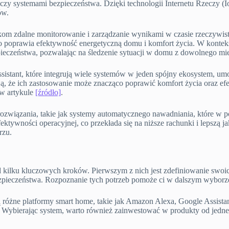
y systemami bezpieczeństwa. Dzięki technologii Internetu Rzeczy (Io
ów.
kom zdalne monitorowanie i zarządzanie wynikami w czasie rzeczywis
poprawia efektywność energetyczną domu i komfort życia. W kontekści
ieczeństwa, pozwalając na śledzenie sytuacji w domu z dowolnego mie
ssistant, które integrują wiele systemów w jeden spójny ekosystem, 
zują, że ich zastosowanie może znacząco poprawić komfort życia oraz 
 w artykule
[źródło]
.
związania, takie jak systemy automatycznego nawadniania, które w po
ktywności operacyjnej, co przekłada się na niższe rachunki i lepszą j
rzu.
d kilku kluczowych kroków. Pierwszym z nich jest zdefiniowanie swoich
ezpieczeństwa. Rozpoznanie tych potrzeb pomoże ci w dalszym wyborz
różne platformy smart home, takie jak Amazon Alexa, Google Assistan
. Wybierając system, warto również zainwestować w produkty od jedne