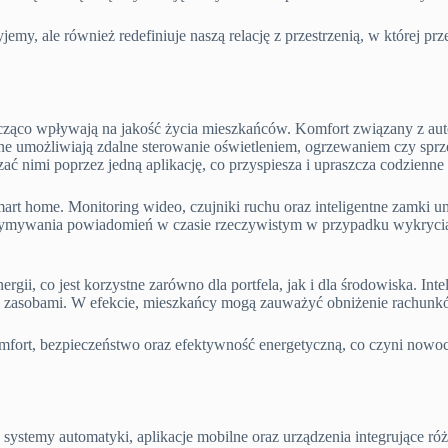
emy, ale również redefiniuje naszą relację z przestrzenią, w której p
nacząco wpływają na jakość życia mieszkańców. Komfort związany z a
ne umożliwiają zdalne sterowanie oświetleniem, ogrzewaniem czy spr
ać nimi poprzez jedną aplikację, co przyspiesza i upraszcza codzienn
art home. Monitoring wideo, czujniki ruchu oraz inteligentne zamki um
rzymywania powiadomień w czasie rzeczywistym w przypadku wykrycia
i, co jest korzystne zarówno dla portfela, jak i dla środowiska. Intel
ie zasobami. W efekcie, mieszkańcy mogą zauważyć obniżenie rachunk
omfort, bezpieczeństwo oraz efektywność energetyczną, co czyni now
systemy automatyki, aplikacje mobilne oraz urządzenia integrujące r