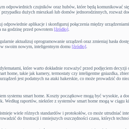
 tym odpowiednich czujników oraz hubów, które będą komunikować się 
a. W przypadku dużych mieszkań lub domów jednorodzinnych, rozważ d
luj odpowiednie aplikacje i skonfiguruj połączenia między urządzeniami
ia na godzinę przed powrotem
[źródło]
.
ularnie aktualizuj oprogramowanie urządzeń oraz zmieniaj hasła dostę
iej w swoim nowym, inteligentnym domu
[źródło]
.
ylematami, które warto dokładnie rozważyć przed podjęciem decyzji o 
rt home, takie jak kamery, termostaty czy inteligentne gniazdka, zbie
h urządzeń jest podatnych na ataki hakerskie, co może prowadzić do 
em systemu smart home. Koszty początkowe mogą być wysokie, a doda
k. Według raportów, niektóre z systemów smart home mogą w ciągu ki
istnieje wiele różnych standardów i protokołów, co może utrudniać in
adzić do frustracji i mniejszych oszczędności czasu, których techno