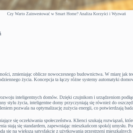
Czy Warto Zainwestować w Smart Home? Analiza Korzyści i Wyzwań
ń
rności, zmieniając oblicze nowoczesnego budownictwa. W miarę jak te
odziennego życia. Koncepcja ta łączy różne systemy automatyki domo
 rozwoju inteligentnych domów. Dzięki czujnikom i urządzeniom podłą
ny stylu życia, inteligentne domy przyczyniają się również do oszczę
leniem pozwala na optymalizację zużycia energii, co potwierdzają ba
ające się oczekiwania społeczeństwa. Klienci szukają rozwiązań, które
nia stają się standardem, zapewniając mieszkańcom spokój umysłu. P
łada się na większą satysfakcję z użytkowania przestrzeni mieszkalnych