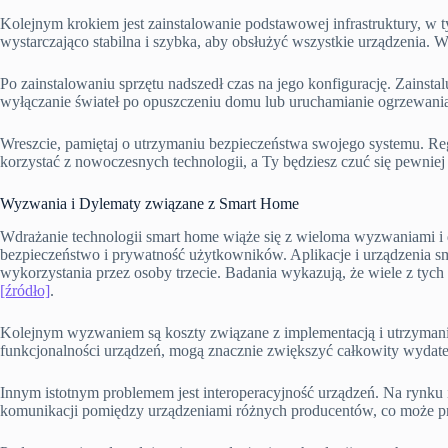
Kolejnym krokiem jest zainstalowanie podstawowej infrastruktury, w
wystarczająco stabilna i szybka, aby obsłużyć wszystkie urządzeni
Po zainstalowaniu sprzętu nadszedł czas na jego konfigurację. Zainsta
wyłączanie świateł po opuszczeniu domu lub uruchamianie ogrzewan
Wreszcie, pamiętaj o utrzymaniu bezpieczeństwa swojego systemu. Reg
korzystać z nowoczesnych technologii, a Ty będziesz czuć się pewn
Wyzwania i Dylematy związane z Smart Home
Wdrażanie technologii smart home wiąże się z wieloma wyzwaniami i d
bezpieczeństwo i prywatność użytkowników. Aplikacje i urządzenia sma
wykorzystania przez osoby trzecie. Badania wykazują, że wiele z tyc
[źródło]
.
Kolejnym wyzwaniem są koszty związane z implementacją i utrzymani
funkcjonalności urządzeń, mogą znacznie zwiększyć całkowity wydate
Innym istotnym problemem jest interoperacyjność urządzeń. Na rynku 
komunikacji pomiędzy urządzeniami różnych producentów, co może prow