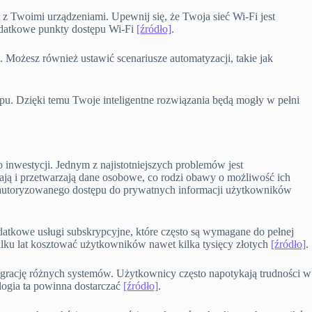
z Twoimi urządzeniami. Upewnij się, że Twoja sieć Wi-Fi jest
odatkowe punkty dostępu Wi-Fi
[źródło]
.
. Możesz również ustawić scenariusze automatyzacji, takie jak
pu. Dzięki temu Twoje inteligentne rozwiązania będą mogły w pełni
inwestycji. Jednym z najistotniejszych problemów jest
rają i przetwarzają dane osobowe, co rodzi obawy o możliwość ich
nieautoryzowanego dostępu do prywatnych informacji użytkowników
tkowe usługi subskrypcyjne, które często są wymagane do pełnej
lku lat kosztować użytkowników nawet kilka tysięcy złotych
[źródło]
.
tegrację różnych systemów. Użytkownicy często napotykają trudności w
logia ta powinna dostarczać
[źródło]
.