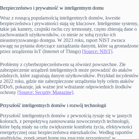
Bezpieczeństwo i prywatność w inteligentnym domu
Wraz z rosnącą popularnością inteligentnych domów, kwestie
bezpieczeństwa i prywatności stają się kluczowe. Inteligentne systemy,
takie jak kamery, czujniki ruchu czy termostaty, często zbierają dane o
zachowaniach użytkowników, co niesie ze sobą ryzyko ich
nieautoryzowanego dostępu. W 2023 roku, raport NIST zwraca
uwagę na pytania dotyczące zarządzania danymi, które są gromadzone
przez urządzenia IoT (Internet of Things)
[Source: NIST]
.
Problemy z cyberbezpieczeństwem są również powszechne. Złe
zabezpieczenie urządzeń inteligentnych może prowadzić do ataków
zdalnych, które zagrażają danym użytkowników. Przykład incydentów
z 2022 roku, gdzie nie zabezpieczone urządzenia były celem ataków
DDoS, pokazuje, jak ważne jest wdrażanie odpowiednich środków
ochrony
[Source: Security Magazine]
.
Przyszłość inteligentnych domów i rozwój technologii
Przyszłość inteligentnych domów z pewnością rysuje się w jasnych
kolorach, z perspektywą zastosowania nowoczesnych technologii,
które będą miały na celu zwiększenie komfortu życia, efektywności
energetycznej oraz bezpieczeństwa mieszkańców. Według raportów
analityków, rynek smart home ma znacznie przyspieszyć w