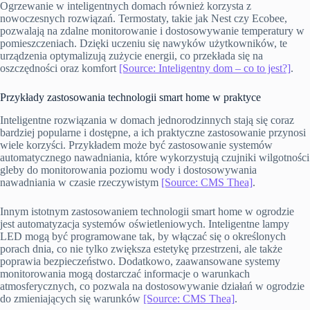
Ogrzewanie w inteligentnych domach również korzysta z
nowoczesnych rozwiązań. Termostaty, takie jak Nest czy Ecobee,
pozwalają na zdalne monitorowanie i dostosowywanie temperatury w
pomieszczeniach. Dzięki uczeniu się nawyków użytkowników, te
urządzenia optymalizują zużycie energii, co przekłada się na
oszczędności oraz komfort
[Source: Inteligentny dom – co to jest?]
.
Przykłady zastosowania technologii smart home w praktyce
Inteligentne rozwiązania w domach jednorodzinnych stają się coraz
bardziej popularne i dostępne, a ich praktyczne zastosowanie przynosi
wiele korzyści. Przykładem może być zastosowanie systemów
automatycznego nawadniania, które wykorzystują czujniki wilgotności
gleby do monitorowania poziomu wody i dostosowywania
nawadniania w czasie rzeczywistym
[Source: CMS Thea]
.
Innym istotnym zastosowaniem technologii smart home w ogrodzie
jest automatyzacja systemów oświetleniowych. Inteligentne lampy
LED mogą być programowane tak, by włączać się o określonych
porach dnia, co nie tylko zwiększa estetykę przestrzeni, ale także
poprawia bezpieczeństwo. Dodatkowo, zaawansowane systemy
monitorowania mogą dostarczać informacje o warunkach
atmosferycznych, co pozwala na dostosowywanie działań w ogrodzie
do zmieniających się warunków
[Source: CMS Thea]
.