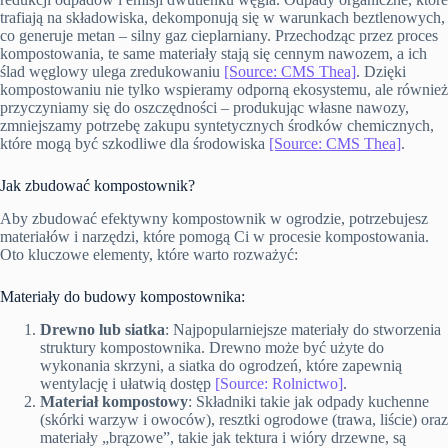
trafiają na składowiska, dekomponują się w warunkach beztlenowych,
co generuje metan – silny gaz cieplarniany. Przechodząc przez proces
kompostowania, te same materiały stają się cennym nawozem, a ich
ślad węglowy ulega zredukowaniu
[Source: CMS Thea]
. Dzięki
kompostowaniu nie tylko wspieramy odporną ekosystemu, ale również
przyczyniamy się do oszczędności – produkując własne nawozy,
zmniejszamy potrzebę zakupu syntetycznych środków chemicznych,
które mogą być szkodliwe dla środowiska
[Source: CMS Thea]
.
Jak zbudować kompostownik?
Aby zbudować efektywny kompostownik w ogrodzie, potrzebujesz
materiałów i narzędzi, które pomogą Ci w procesie kompostowania.
Oto kluczowe elementy, które warto rozważyć:
Materiały do budowy kompostownika:
Drewno lub siatka
: Najpopularniejsze materiały do stworzenia
struktury kompostownika. Drewno może być użyte do
wykonania skrzyni, a siatka do ogrodzeń, które zapewnią
wentylację i ułatwią dostęp
[Source: Rolnictwo]
.
Materiał kompostowy
: Składniki takie jak odpady kuchenne
(skórki warzyw i owoców), resztki ogrodowe (trawa, liście) oraz
materiały „brązowe”, takie jak tektura i wióry drzewne, są