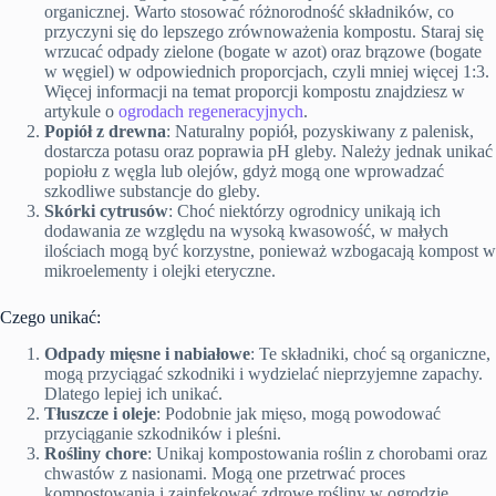
organicznej. Warto stosować różnorodność składników, co
przyczyni się do lepszego zrównoważenia kompostu. Staraj się
wrzucać odpady zielone (bogate w azot) oraz brązowe (bogate
w węgiel) w odpowiednich proporcjach, czyli mniej więcej 1:3.
Więcej informacji na temat proporcji kompostu znajdziesz w
artykule o
ogrodach regeneracyjnych
.
Popiół z drewna
: Naturalny popiół, pozyskiwany z palenisk,
dostarcza potasu oraz poprawia pH gleby. Należy jednak unikać
popiołu z węgla lub olejów, gdyż mogą one wprowadzać
szkodliwe substancje do gleby.
Skórki cytrusów
: Choć niektórzy ogrodnicy unikają ich
dodawania ze względu na wysoką kwasowość, w małych
ilościach mogą być korzystne, ponieważ wzbogacają kompost w
mikroelementy i olejki eteryczne.
Czego unikać:
Odpady mięsne i nabiałowe
: Te składniki, choć są organiczne,
mogą przyciągać szkodniki i wydzielać nieprzyjemne zapachy.
Dlatego lepiej ich unikać.
Tłuszcze i oleje
: Podobnie jak mięso, mogą powodować
przyciąganie szkodników i pleśni.
Rośliny chore
: Unikaj kompostowania roślin z chorobami oraz
chwastów z nasionami. Mogą one przetrwać proces
kompostowania i zainfekować zdrowe rośliny w ogrodzie.