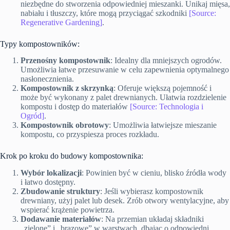
niezbędne do stworzenia odpowiedniej mieszanki. Unikaj mięsa,
nabiału i tłuszczy, które mogą przyciągać szkodniki
[Source:
Regenerative Gardening]
.
Typy kompostowników:
Przenośny kompostownik
: Idealny dla mniejszych ogrodów.
Umożliwia łatwe przesuwanie w celu zapewnienia optymalnego
nasłonecznienia.
Kompostownik z skrzynką
: Oferuje większą pojemność i
może być wykonany z palet drewnianych. Ułatwia rozdzielenie
kompostu i dostęp do materiałów
[Source: Technologia i
Ogród]
.
Kompostownik obrotowy
: Umożliwia łatwiejsze mieszanie
kompostu, co przyspiesza proces rozkładu.
Krok po kroku do budowy kompostownika:
Wybór lokalizacji
: Powinien być w cieniu, blisko źródła wody
i łatwo dostępny.
Zbudowanie struktury
: Jeśli wybierasz kompostownik
drewniany, użyj palet lub desek. Zrób otwory wentylacyjne, aby
wspierać krążenie powietrza.
Dodawanie materiałów
: Na przemian układaj składniki
„zielone” i „brązowe” w warstwach, dbając o odpowiedni