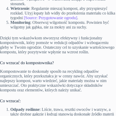
stosunek.
Wietrzenie
: Regularnie mieszaj kompost, aby przyspieszyć
rozkład. Użyj łopaty lub widły do przełożenia materiału co kilka
tygodni
[Source: Przygotowanie ogrodu]
.
Monitoring
: Obserwuj wilgotność kompostu. Powinien być
wilgotny jak gąbka, nie za mokry ani za suchy.
Dzięki tym wskazówkom stworzysz efektywny i funkcjonalny
kompostownik, który pomoże w redukcji odpadów i wzbogaceniu
gleby w Twoim ogrodzie. Ostateczny cel to uzyskanie wartościowego
kompostu, który pozytywnie wpłynie na wzrost roślin.
Co wrzucać do kompostownika?
Kompostowanie to doskonały sposób na recykling odpadów
organicznych, który przekształca je w cenny nawóz. Aby uzyskać
najlepszy kompost, warto wiedzieć, jakie materiały można w nim
umieszczać. Oto praktyczne wskazówki dotyczące składników
kompostu oraz elementów, których należy unikać.
Co wrzucać:
Odpady roślinne
: Liście, trawa, resztki owoców i warzyw, a
także drobne gałęzie i łodygi stanowią doskonałe źródło materii