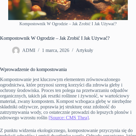
Kompostownik W Ogrodzie – Jak Zrobić I Jak Używać?
Kompostownik W Ogrodzie – Jak Zrobić I Jak Używać?
ADMI
1 marca, 2026
Artykuły
Wprowadzenie do kompostowania
Kompostowanie jest kluczowym elementem zrównoważonego
ogrodnictwa, które przynosi szereg korzyści dla zdrowia gleby i
ochrony środowiska. Proces ten polega na przetwarzaniu odpadów
organicznych, takich jak resztki roślinne i żywność, w wartościowy
materiał, zwany kompostem. Kompost wzbogaca glebę w niezbędne
składniki odżywcze, poprawia jej strukturę oraz zdolność do
zatrzymywania wody, co ostatecznie prowadzi do lepszych plonów i
zdrowego wzrostu roślin
[Source: CMS Thea]
.
Z punktu widzenia ekologicznego, kompostowanie przyczynia się do
redukcji odpadów i emisji dwutlenku węgla. Odpady organiczne, które