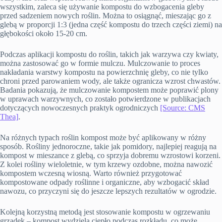
wszystkim, zaleca się używanie kompostu do wzbogacenia gleby
przed sadzeniem nowych roślin. Można to osiągnąć, mieszając go z
glebą w proporcji 1:3 (jedna część kompostu do trzech części ziemi) na
głębokości około 15-20 cm.
Podczas aplikacji kompostu do roślin, takich jak warzywa czy kwiaty,
można zastosować go w formie mulczu. Mulczowanie to proces
nakładania warstwy kompostu na powierzchnię gleby, co nie tylko
chroni przed parowaniem wody, ale także ogranicza wzrost chwastów.
Badania pokazują, że mulczowanie kompostem może poprawić plony
w uprawach warzywnych, co zostało potwierdzone w publikacjach
dotyczących nowoczesnych praktyk ogrodniczych
[Source: CMS
Thea]
.
Na różnych typach roślin kompost może być aplikowany w różny
sposób. Rośliny jednoroczne, takie jak pomidory, najlepiej reagują na
kompost w mieszance z glebą, co sprzyja dobremu wzrostowi korzeni.
Z kolei rośliny wieloletnie, w tym krzewy ozdobne, można nawozić
kompostem wczesną wiosną. Warto również przygotować
kompostowane odpady roślinne i organiczne, aby wzbogacić skład
nawozu, co przyczyni się do jeszcze lepszych rezultatów w ogrodzie.
Kolejną korzystną metodą jest stosowanie kompostu w ogrzewaniu
grządek – kompost wydziela ciepło podczas rozkładu, co może