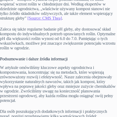
wspierać wzrost roślin w chłodniejsze dni. Według ekspertów w
dziedzinie ogrodnictwa, „właściwie używany kompost stanowi nie
tylko źródło składników odżywczych, ale także element wspierający
strukturę gleby”
[Source: CMS Thea]
.
Zaleca się także regularne badanie pH gleby, aby dostosować skład
kompostu do indywidualnych potrzeb uprawianych roślin. Optymalne
pH dla większości roślin wynosi od 6.0 do 7.0. Pamiętając o tych
wskazówkach, możliwe jest znaczące zwiększenie potencjału wzrostu
roślin w ogrodzie.
Podsumowanie i dalsze źródła informacji
W artykule omówiliśmy kluczowe aspekty ogrodnictwa i
kompostowania, koncentrując się na metodach, które wspierają
zrównoważony rozwój i efektywność. Nasze zalecenia obejmowały
wykorzystanie naturalnych nawozów, takich jak kompost, który
wpływa na poprawę jakości gleby oraz mniejsze zużycie chemikaliów
w ogrodzie. Zwróciliśmy uwagę na konieczność planowania
przestrzeni ogrodowej, aby każda roślina mogła osiągnąć swój pełny
potencjał.
Dla osób poszukujących dodatkowych informacji i praktycznych
porad, poniżej przedstawiamy kilka wartościowych źródeł: