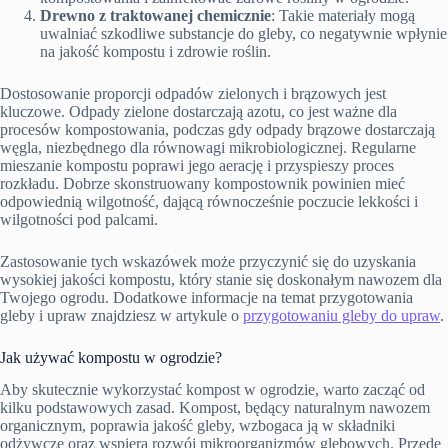
Drewno z traktowanej chemicznie
: Takie materiały mogą
uwalniać szkodliwe substancje do gleby, co negatywnie wpłynie
na jakość kompostu i zdrowie roślin.
Dostosowanie proporcji odpadów zielonych i brązowych jest
kluczowe. Odpady zielone dostarczają azotu, co jest ważne dla
procesów kompostowania, podczas gdy odpady brązowe dostarczają
węgla, niezbędnego dla równowagi mikrobiologicznej. Regularne
mieszanie kompostu poprawi jego aerację i przyspieszy proces
rozkładu. Dobrze skonstruowany kompostownik powinien mieć
odpowiednią wilgotność, dającą równocześnie poczucie lekkości i
wilgotności pod palcami.
Zastosowanie tych wskazówek może przyczynić się do uzyskania
wysokiej jakości kompostu, który stanie się doskonałym nawozem dla
Twojego ogrodu. Dodatkowe informacje na temat przygotowania
gleby i upraw znajdziesz w artykule o
przygotowaniu gleby do upraw
.
Jak używać kompostu w ogrodzie?
Aby skutecznie wykorzystać kompost w ogrodzie, warto zacząć od
kilku podstawowych zasad. Kompost, będący naturalnym nawozem
organicznym, poprawia jakość gleby, wzbogaca ją w składniki
odżywcze oraz wspiera rozwój mikroorganizmów glebowych. Przede