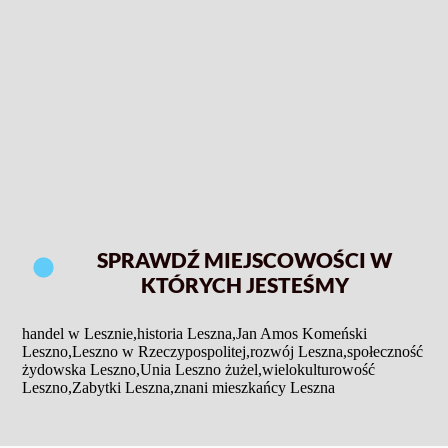
SPRAWDŹ MIEJSCOWOŚCI W
KTÓRYCH JESTEŚMY
handel w Lesznie
,
historia Leszna
,
Jan Amos Komeński
Leszno
,
Leszno w Rzeczypospolitej
,
rozwój Leszna
,
społeczność
żydowska Leszno
,
Unia Leszno żużel
,
wielokulturowość
Leszno
,
Zabytki Leszna
,
znani mieszkańcy Leszna